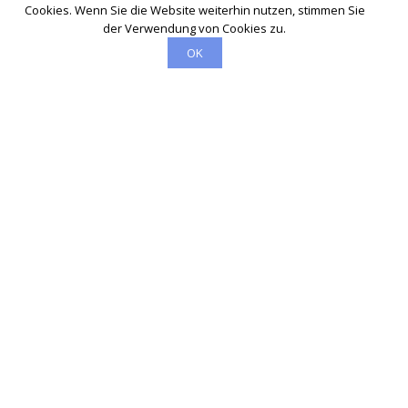
Cookies. Wenn Sie die Website weiterhin nutzen, stimmen Sie
der Verwendung von Cookies zu.
OK
Schlüsseldienst
info@mettmann-schluesseldienst-24.de
Startseite
Einsatzgebiete
Kontakte
Partner
Impressum